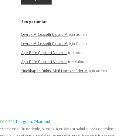
Son yorumlar
Levrek Mi Lezzetli Çipura Mı
için
admin
Levrek Mi Lezzetli Çipura Mı
için
Canan
Açık Büfe Çeşitleri Nelerdir
için
admin
Açık Büfe Çeşitleri Nelerdir
için
Yalnız
Sinekkapan Bitkisi Aktif Hareket Eder Mi
için
admin
06 0 726
Telegram: @karabul
vermektedir. Bu nedenle, sitedeki içerikleri proaktif olarak denetleme