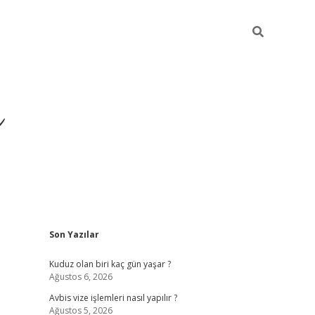
ü
Sidebar
Son Yazılar
ilbet yeni giriş
ilbet
ilb
Kuduz olan biri kaç gün yaşar ?
Ağustos 6, 2026
Avbis vize işlemleri nasıl yapılır ?
Ağustos 5, 2026