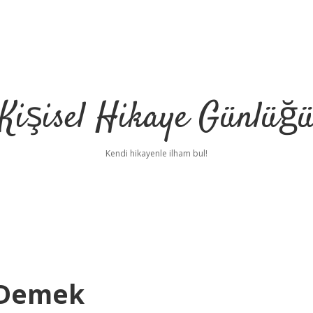
Kişisel Hikaye Günlüğ
Kendi hikayenle ilham bul!
 Demek