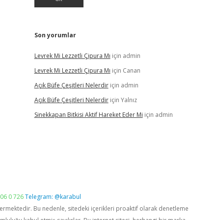
Son yorumlar
Levrek Mi Lezzetli Çipura Mı
için
admin
Levrek Mi Lezzetli Çipura Mı
için
Canan
Açık Büfe Çeşitleri Nelerdir
için
admin
Açık Büfe Çeşitleri Nelerdir
için
Yalnız
Sinekkapan Bitkisi Aktif Hareket Eder Mi
için
admin
06 0 726
Telegram: @karabul
vermektedir. Bu nedenle, sitedeki içerikleri proaktif olarak denetleme