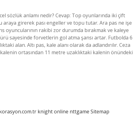
el sözlük anlamı nedir? Cevap: Top oyunlarında iki çift
 araya girerek pası engeller ve topu tutar. Ara pas ne işe
ans oyuncularının rakibi zor durumda bırakmak ve kaleye
 türü sayesinde forvetlerin gol atma şansı artar. Futbolda 6
ktaki alan. Altı pas, kale alanı olarak da adlandırılır. Ceza
n, kalenin ortasından 11 metre uzaklıktaki kalenin önündeki
ekorasyon.com.tr
knight online
nttgame
Sitemap