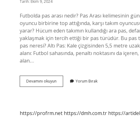
Tarih: Ekim 9, 2024
Futbolda pas arası nedir? Pas Arası kelimesinin günc
oyuncu birbirine top attığında, karşı takım oyuncusu
yarar? Hücum eden takımın kullandığı ara pas, def
yaklaşmak için tercih ettiği bir pas türüdür. Bu pas
pas neresi? Altı Pas: Kale çizgisinden 5,5 metre uzaklı
alanı: Futbol sahasında, penaltı noktasını da içere
alan.…
Futbol
Devamını okuyun
Yorum Bırak
Pas
Arası
Ne
Demek
https://profrm.net
https://dmh.com.tr
https://artid