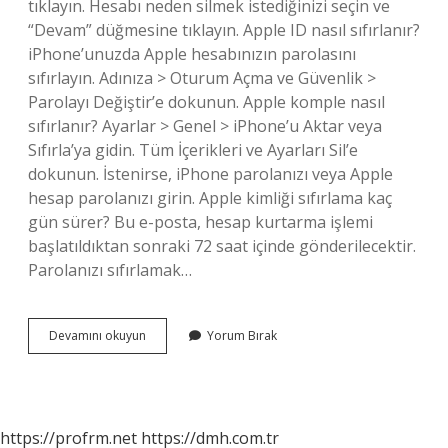
tıklayın. Hesabı neden silmek istediğinizi seçin ve
“Devam” düğmesine tıklayın. Apple ID nasıl sıfırlanır?
iPhone’unuzda Apple hesabınızın parolasını
sıfırlayın. Adınıza > Oturum Açma ve Güvenlik >
Parolayı Değiştir’e dokunun. Apple komple nasıl
sıfırlanır? Ayarlar > Genel > iPhone’u Aktar veya
Sıfırla’ya gidin. Tüm İçerikleri ve Ayarları Sil’e
dokunun. İstenirse, iPhone parolanızı veya Apple
hesap parolanızı girin. Apple kimliği sıfırlama kaç
gün sürer? Bu e-posta, hesap kurtarma işlemi
başlatıldıktan sonraki 72 saat içinde gönderilecektir.
Parolanızı sıfırlamak…
Apple
Devamını okuyun
Yorum Bırak
Kimliği
Sıfırlama
Nasıl
Yapılır
https://profrm.net
https://dmh.com.tr