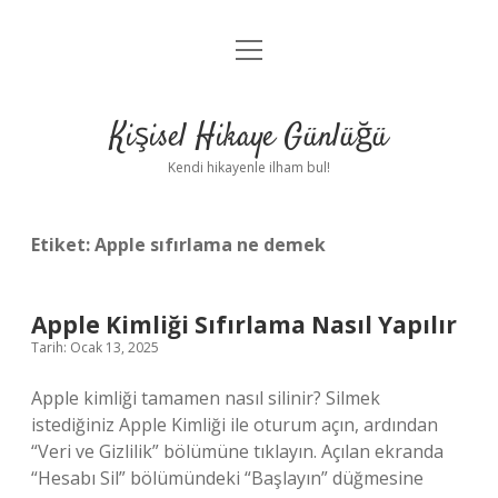
menüyü
Anasayfa
aç
Gizlilik Politikası
Kişisel Hikaye Günlüğü
Yasal Uyarı
Kendi hikayenle ilham bul!
Hakkımızda
Etiket:
Apple sıfırlama ne demek
Apple Kimliği Sıfırlama Nasıl Yapılır
Tarih: Ocak 13, 2025
Apple kimliği tamamen nasıl silinir? Silmek
istediğiniz Apple Kimliği ile oturum açın, ardından
“Veri ve Gizlilik” bölümüne tıklayın. Açılan ekranda
“Hesabı Sil” bölümündeki “Başlayın” düğmesine