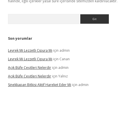
halinde, ilgili içerikler yasal süre içerisinde sitemizden kaldırılacaktır.
Arama
Son yorumlar
Levrek Mi Lezzetli Çipura Mı
için
admin
Levrek Mi Lezzetli Çipura Mı
için
Canan
Açık Büfe Çeşitleri Nelerdir
için
admin
Açık Büfe Çeşitleri Nelerdir
için
Yalnız
Sinekkapan Bitkisi Aktif Hareket Eder Mi
için
admin