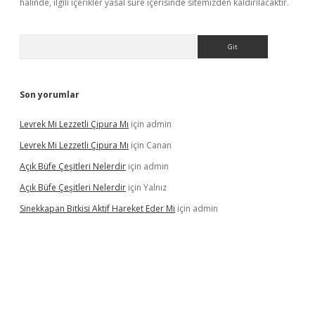
halinde, ilgili içerikler yasal süre içerisinde sitemizden kaldırılacaktır.
Arama
Son yorumlar
Levrek Mi Lezzetli Çipura Mı
için
admin
Levrek Mi Lezzetli Çipura Mı
için
Canan
Açık Büfe Çeşitleri Nelerdir
için
admin
Açık Büfe Çeşitleri Nelerdir
için
Yalnız
Sinekkapan Bitkisi Aktif Hareket Eder Mi
için
admin