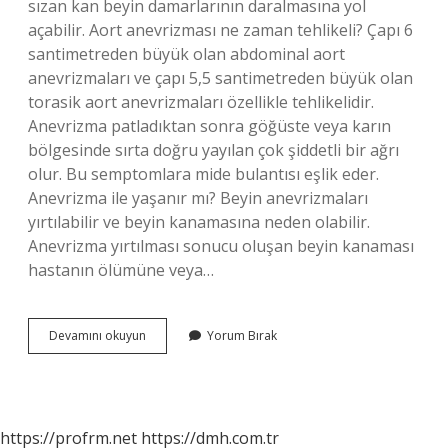
sızan kan beyin damarlarının daralmasına yol
açabilir. Aort anevrizması ne zaman tehlikeli? Çapı 6
santimetreden büyük olan abdominal aort
anevrizmaları ve çapı 5,5 santimetreden büyük olan
torasik aort anevrizmaları özellikle tehlikelidir.
Anevrizma patladıktan sonra göğüste veya karın
bölgesinde sırta doğru yayılan çok şiddetli bir ağrı
olur. Bu semptomlara mide bulantısı eşlik eder.
Anevrizma ile yaşanır mı? Beyin anevrizmaları
yırtılabilir ve beyin kanamasına neden olabilir.
Anevrizma yırtılması sonucu oluşan beyin kanaması
hastanın ölümüne veya…
Anevrizma
Devamını okuyun
Yorum Bırak
Ne
Zaman
Tehlikeli
https://profrm.net
https://dmh.com.tr