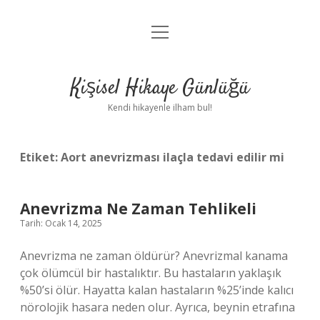
menüyü
Anasayfa
aç
Gizlilik Politikası
Kişisel Hikaye Günlüğü
Yasal Uyarı
Kendi hikayenle ilham bul!
Hakkımızda
Etiket:
Aort anevrizması ilaçla tedavi edilir mi
Anevrizma Ne Zaman Tehlikeli
Tarih: Ocak 14, 2025
Anevrizma ne zaman öldürür? Anevrizmal kanama
çok ölümcül bir hastalıktır. Bu hastaların yaklaşık
%50’si ölür. Hayatta kalan hastaların %25’inde kalıcı
nörolojik hasara neden olur. Ayrıca, beynin etrafına