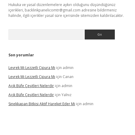
Hukuka ve yasal düzenlemelere aykırı olduğunu düşündüğünüz
içerikleri,
backlinkpanelicomtr@gmail.com
adresine bildirmeniz
halinde, ilgili içerikler yasal süre içerisinde sitemizden kaldırılacaktır.
Arama
Son yorumlar
Levrek Mi Lezzetli Çipura Mı
için
admin
Levrek Mi Lezzetli Çipura Mı
için
Canan
Açık Büfe Çeşitleri Nelerdir
için
admin
Açık Büfe Çeşitleri Nelerdir
için
Yalnız
Sinekkapan Bitkisi Aktif Hareket Eder Mi
için
admin