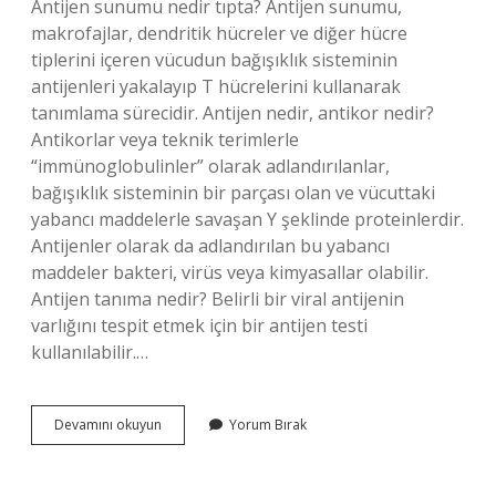
Antijen sunumu nedir tıpta? Antijen sunumu,
makrofajlar, dendritik hücreler ve diğer hücre
tiplerini içeren vücudun bağışıklık sisteminin
antijenleri yakalayıp T hücrelerini kullanarak
tanımlama sürecidir. Antijen nedir, antikor nedir?
Antikorlar veya teknik terimlerle
“immünoglobulinler” olarak adlandırılanlar,
bağışıklık sisteminin bir parçası olan ve vücuttaki
yabancı maddelerle savaşan Y şeklinde proteinlerdir.
Antijenler olarak da adlandırılan bu yabancı
maddeler bakteri, virüs veya kimyasallar olabilir.
Antijen tanıma nedir? Belirli bir viral antijenin
varlığını tespit etmek için bir antijen testi
kullanılabilir.…
Antijen
Devamını okuyun
Yorum Bırak
Ne
Demek
Tip