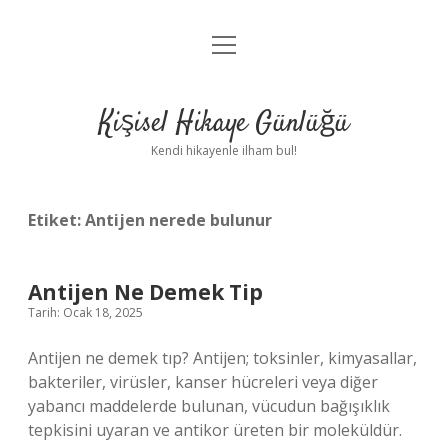
menüyü
Anasayfa
aç
Gizlilik Politikası
Kişisel Hikaye Günlüğü
Yasal Uyarı
Kendi hikayenle ilham bul!
Hakkımızda
Etiket:
Antijen nerede bulunur
Antijen Ne Demek Tip
Tarih: Ocak 18, 2025
Antijen ne demek tıp? Antijen; toksinler, kimyasallar,
bakteriler, virüsler, kanser hücreleri veya diğer
yabancı maddelerde bulunan, vücudun bağışıklık
tepkisini uyaran ve antikor üreten bir moleküldür.