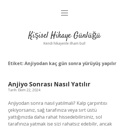
menüyü
Anasayfa
aç
Gizlilik Politikası
Kişisel Hikaye Günlüğü
Yasal Uyarı
Kendi hikayenle ilham bul!
Hakkımızda
Etiket:
Anjiyodan kaç gün sonra yürüyüş yapılır
Anjiyo Sonrası Nasıl Yatılır
Tarih: Ekim 22, 2024
Anjiyodan sonra nasıl yatılmalı? Kalp çarpıntısı
çekiyorsanız, sağ tarafınıza veya sırt üstü
yattığınızda daha rahat hissedebilirsiniz, sol
tarafınıza yatmak ise sizi rahatsız edebilir, ancak