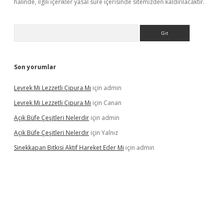
halinde, ilgili içerikler yasal süre içerisinde sitemizden kaldırılacaktır.
Arama
Son yorumlar
Levrek Mi Lezzetli Çipura Mı
için
admin
Levrek Mi Lezzetli Çipura Mı
için
Canan
Açık Büfe Çeşitleri Nelerdir
için
admin
Açık Büfe Çeşitleri Nelerdir
için
Yalnız
Sinekkapan Bitkisi Aktif Hareket Eder Mi
için
admin