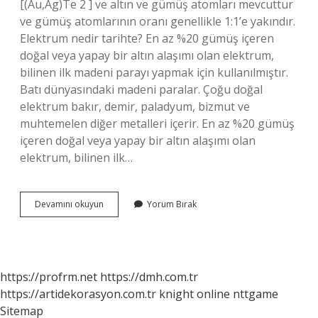
[(Au,Ag)Te 2 ] ve altın ve gümüş atomları mevcuttur
ve gümüş atomlarının oranı genellikle 1:1’e yakındır.
Elektrum nedir tarihte? En az %20 gümüş içeren
doğal veya yapay bir altın alaşımı olan elektrum,
bilinen ilk madeni parayı yapmak için kullanılmıştır.
Batı dünyasındaki madeni paralar. Çoğu doğal
elektrum bakır, demir, paladyum, bizmut ve
muhtemelen diğer metalleri içerir. En az %20 gümüş
içeren doğal veya yapay bir altın alaşımı olan
elektrum, bilinen ilk…
Altın
Devamını okuyun
Yorum Bırak
Ve
Gümüş
Karışımına
Ne
Denir
https://profrm.net
https://dmh.com.tr
https://artidekorasyon.com.tr
knight online
nttgame
Sitemap