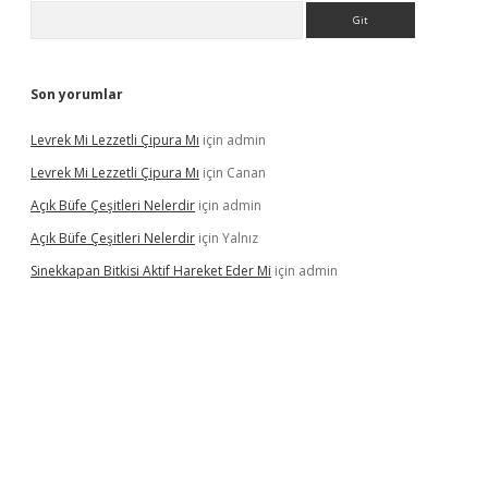
Arama
Son yorumlar
Levrek Mi Lezzetli Çipura Mı
için
admin
Levrek Mi Lezzetli Çipura Mı
için
Canan
Açık Büfe Çeşitleri Nelerdir
için
admin
Açık Büfe Çeşitleri Nelerdir
için
Yalnız
Sinekkapan Bitkisi Aktif Hareket Eder Mi
için
admin
riş
ilbet
ilbet mobil giriş
betexper