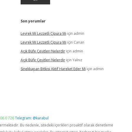
Son yorumlar
Levrek Mi Lezzetli Çipura Mı
için
admin
Levrek Mi Lezzetli Çipura Mı
için
Canan
Açık Büfe Çeşitleri Nelerdir
için
admin
Açık Büfe Çeşitleri Nelerdir
için
Yalnız
Sinekkapan Bitkisi Aktif Hareket Eder Mi
için
admin
06 0 726
Telegram: @karabul
vermektedir. Bu nedenle, sitedeki içerikleri proaktif olarak denetleme