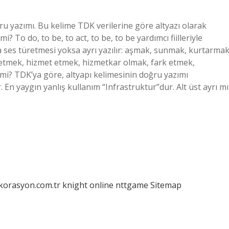
ğru yazımı. Bu kelime TDK verilerine göre altyazı olarak
mi? To do, to be, to act, to be, to be yardımcı fiilleriyle
eya ses türetmesi yoksa ayrı yazılır: aşmak, sunmak, kurtarmak
etmek, hizmet etmek, hizmetkar olmak, fark etmek,
mi? TDK’ya göre, altyapı kelimesinin doğru yazımı
. En yaygın yanlış kullanım “Infrastruktur”dur. Alt üst ayrı mı
ekorasyon.com.tr
knight online
nttgame
Sitemap