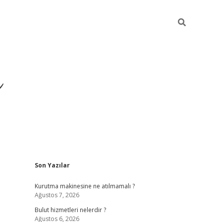
ü
Sidebar
Son Yazılar
ilbet yeni giriş
ilbet
il
Kurutma makinesine ne atılmamalı ?
Ağustos 7, 2026
Bulut hizmetleri nelerdir ?
Ağustos 6, 2026