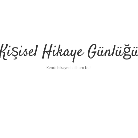
Kişisel Hikaye Günlüğ
Kendi hikayenle ilham bul!