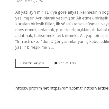
Tarih: Ekim 19, 2024
Alt yazı ayrı mı? TDK’ya göre altyazı kelimesinin do
yazılmıştır. Ayrı olarak yazılmıştır. Alt etmek birleşik 
kurulan birleşik fiiller, ilk sözcükte ses düşmesi v
dans etmek, anlamak, göç etmek, açıklamak, kabul 
aldatmak, bahsetmek, terk etmek… Alt yapı birleşik 
“Infrastruktur”dur. Diğer yazımlar yanlış kabul edilir
yazılır birleşik mi? 9.…
Alt
Devamını okuyun
Yorum Bırak
Yazi
Birlesik
Mi
https://profrm.net
https://dmh.com.tr
https://artid