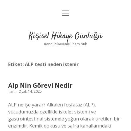
menüyü
Anasayfa
aç
Gizlilik Politikası
Kişisel Hikaye Günlüğü
Yasal Uyarı
Kendi hikayenle ilham bul!
Hakkımızda
Etiket:
ALP testi neden istenir
Alp Nin Görevi Nedir
Tarih: Ocak 14, 2025
ALP ne işe yarar? Alkalen fosfataz (ALP),
vücudumuzda özellikle iskelet sistemi ve
gastrointestinal sistemde yoğun olarak üretilen bir
enzimdir. Kemik dokusu ve safra kanallarındaki