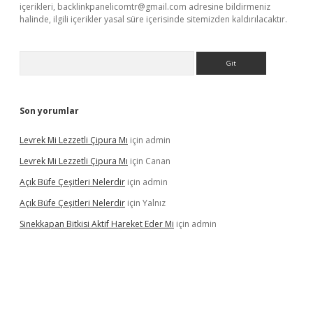
içerikleri,
backlinkpanelicomtr@gmail.com
adresine bildirmeniz
halinde, ilgili içerikler yasal süre içerisinde sitemizden kaldırılacaktır.
Arama
Son yorumlar
Levrek Mi Lezzetli Çipura Mı
için
admin
Levrek Mi Lezzetli Çipura Mı
için
Canan
Açık Büfe Çeşitleri Nelerdir
için
admin
Açık Büfe Çeşitleri Nelerdir
için
Yalnız
Sinekkapan Bitkisi Aktif Hareket Eder Mi
için
admin