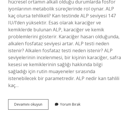
hücresel ortamın alkali olduğu durumlarda fosfor
iyonlarının metabolik süreçlerinde rol oynar. ALP
kaç olursa tehlikeli? Kan testinde ALP seviyesi 147
IU/l’den yüksektir. Esas olarak karaciğer ve
kemiklerde bulunan ALP, karaciğer ve kemik
problemlerini gösterir. Karaciğer hasarı olduğunda,
alkalen fosfataz seviyesi artar. ALP testi neden
istenir? Alkalen fosfataz testi neden istenir? ALP
seviyelerinin incelenmesi, bir kişinin karaciğer, safra
kesesi ve kemiklerinin sağlığı hakkında bilgi
sağladığı için rutin muayeneler sırasında
istenebilecek bir parametredir. ALP nedir kan tahlili
kaç…
Alp
Devamını okuyun
Yorum Bırak
Nin
Görevi
Nedir