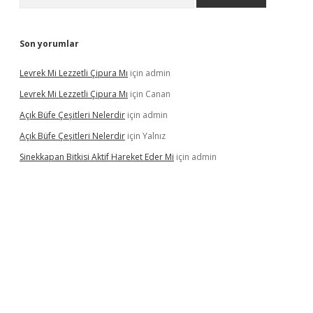
Son yorumlar
Levrek Mi Lezzetli Çipura Mı
için
admin
Levrek Mi Lezzetli Çipura Mı
için
Canan
Açık Büfe Çeşitleri Nelerdir
için
admin
Açık Büfe Çeşitleri Nelerdir
için
Yalnız
Sinekkapan Bitkisi Aktif Hareket Eder Mi
için
admin
iş
betexper