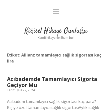
menüyü
Anasayfa
aç
Gizlilik Politikası
Kişisel Hikaye Günlüğü
Yasal Uyarı
Kendi hikayenle ilham bul!
Hakkımızda
Etiket:
Allianz tamamlayıcı sağlık sigortası kaç
lira
Acıbademde Tamamlayıcı Sigorta
Geçiyor Mu
Tarih: Eylül 29, 2024
Acıbadem tamamlayıcı sağlık sigortası kaç para?
Kişiye özel tamamlayıcı sağlık sigortasıAylık sağlık