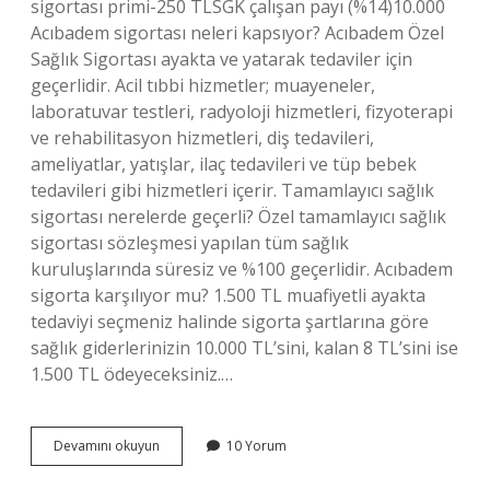
sigortası primi-250 TLSGK çalışan payı (%14)10.000
Acıbadem sigortası neleri kapsıyor? Acıbadem Özel
Sağlık Sigortası ayakta ve yatarak tedaviler için
geçerlidir. Acil tıbbi hizmetler; muayeneler,
laboratuvar testleri, radyoloji hizmetleri, fizyoterapi
ve rehabilitasyon hizmetleri, diş tedavileri,
ameliyatlar, yatışlar, ilaç tedavileri ve tüp bebek
tedavileri gibi hizmetleri içerir. Tamamlayıcı sağlık
sigortası nerelerde geçerli? Özel tamamlayıcı sağlık
sigortası sözleşmesi yapılan tüm sağlık
kuruluşlarında süresiz ve %100 geçerlidir. Acıbadem
sigorta karşılıyor mu? 1.500 TL muafiyetli ayakta
tedaviyi seçmeniz halinde sigorta şartlarına göre
sağlık giderlerinizin 10.000 TL’sini, kalan 8 TL’sini ise
1.500 TL ödeyeceksiniz.…
Acıbademde
Devamını okuyun
10 Yorum
Tamamlayıcı
Sigorta