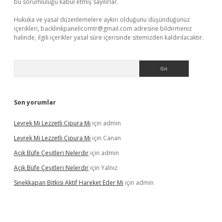
bu sorumluluğu kabul etmiş sayılırlar.
Hukuka ve yasal düzenlemelere aykırı olduğunu düşündüğünüz
içerikleri,
backlinkpanelicomtr@gmail.com
adresine bildirmeniz
halinde, ilgili içerikler yasal süre içerisinde sitemizden kaldırılacaktır.
Arama
Son yorumlar
Levrek Mi Lezzetli Çipura Mı
için
admin
Levrek Mi Lezzetli Çipura Mı
için
Canan
Açık Büfe Çeşitleri Nelerdir
için
admin
Açık Büfe Çeşitleri Nelerdir
için
Yalnız
Sinekkapan Bitkisi Aktif Hareket Eder Mi
için
admin