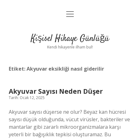
menüyü
Anasayfa
aç
Gizlilik Politikası
Kişisel Hikaye Günlüğü
Yasal Uyarı
Kendi hikayenle ilham bul!
Hakkımızda
Etiket:
Akyuvar eksikliği nasıl giderilir
Akyuvar Sayısı Neden Düşer
Tarih: Ocak 12, 2025
Akyuvar sayısı düşerse ne olur? Beyaz kan hücresi
sayısı düşük olduğunda, vücut virüsler, bakteriler ve
mantarlar gibi zararlı mikroorganizmalara karşı
yeterli bir bağışıklık tepkisi oluşturamaz. Bu