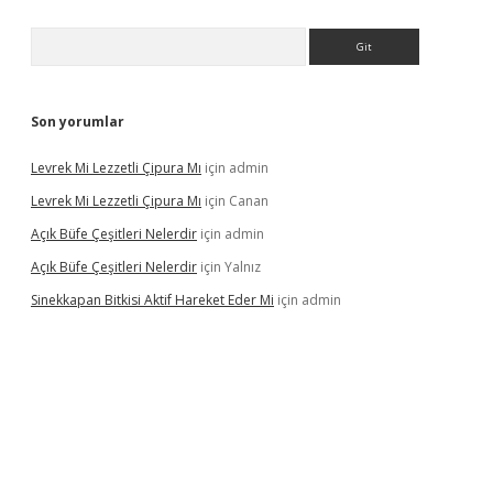
Arama
Son yorumlar
Levrek Mi Lezzetli Çipura Mı
için
admin
Levrek Mi Lezzetli Çipura Mı
için
Canan
Açık Büfe Çeşitleri Nelerdir
için
admin
Açık Büfe Çeşitleri Nelerdir
için
Yalnız
Sinekkapan Bitkisi Aktif Hareket Eder Mi
için
admin
riş
ilbet
ilbet mobil giriş
betexper