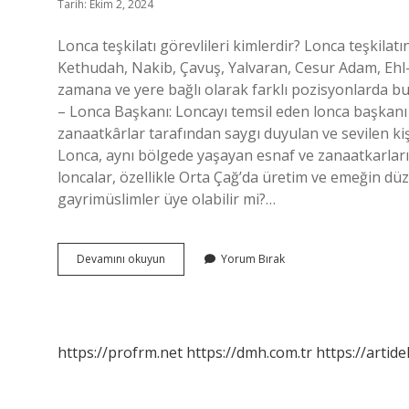
Tarih: Ekim 2, 2024
Lonca teşkilatı görevlileri kimlerdir? Lonca teşkila
Kethudah, Nakib, Çavuş, Yalvaran, Cesur Adam, Ehl-i
zamana ve yere bağlı olarak farklı pozisyonlarda bu
– Lonca Başkanı: Loncayı temsil eden lonca başkanı
zanaatkârlar tarafından saygı duyulan ve sevilen kiş
Lonca, aynı bölgede yaşayan esnaf ve zanaatkarları
loncalar, özellikle Orta Çağ’da üretim ve emeğin d
gayrimüslimler üye olabilir mi?…
Lonca
Devamını okuyun
Yorum Bırak
Üyeleri
Kimlerdir
https://profrm.net
https://dmh.com.tr
https://artid