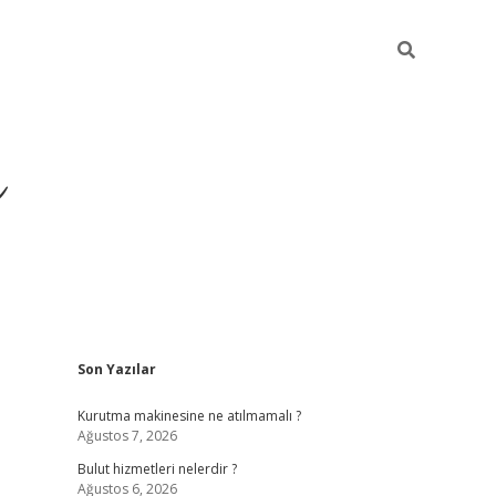
ü
Sidebar
Son Yazılar
ilbet yeni giriş
ilbet
ilb
Kurutma makinesine ne atılmamalı ?
Ağustos 7, 2026
Bulut hizmetleri nelerdir ?
Ağustos 6, 2026