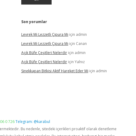
Son yorumlar
Levrek Mi Lezzetli Çipura Mı
için
admin
Levrek Mi Lezzetli Çipura Mı
için
Canan
Açık Büfe Çeşitleri Nelerdir
için
admin
Açık Büfe Çeşitleri Nelerdir
için
Yalnız
Sinekkapan Bitkisi Aktif Hareket Eder Mi
için
admin
06 0 726
Telegram: @karabul
vermektedir. Bu nedenle, sitedeki içerikleri proaktif olarak denetleme