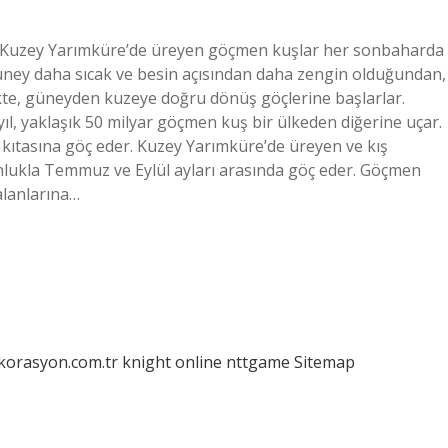
, Kuzey Yarımküre’de üreyen göçmen kuşlar her sonbaharda
ney daha sıcak ve besin açısından daha zengin olduğundan,
rlikte, güneyden kuzeye doğru dönüş göçlerine başlarlar.
l, yaklaşık 50 milyar göçmen kuş bir ülkeden diğerine uçar.
a kıtasına göç eder. Kuzey Yarımküre’de üreyen ve kış
nlukla Temmuz ve Eylül ayları arasında göç eder. Göçmen
alanlarına…
ekorasyon.com.tr
knight online
nttgame
Sitemap