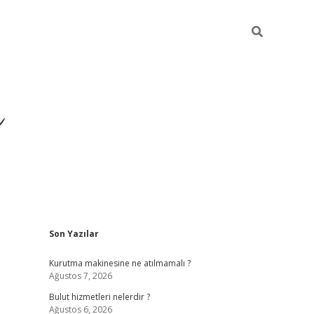
ü
Sidebar
Son Yazılar
ilbet yeni giriş
ilbe
Kurutma makinesine ne atılmamalı ?
Ağustos 7, 2026
Bulut hizmetleri nelerdir ?
Ağustos 6, 2026