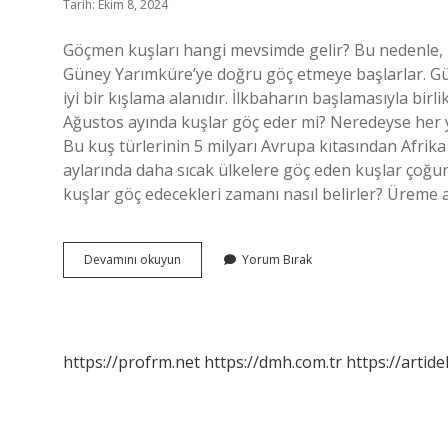
Tarih: Ekim 8, 2024
Göçmen kuşları hangi mevsimde gelir? Bu nedenle
Güney Yarımküre’ye doğru göç etmeye başlarlar. Gü
iyi bir kışlama alanıdır. İlkbaharın başlamasıyla bi
Ağustos ayında kuşlar göç eder mi? Neredeyse her yı
Bu kuş türlerinin 5 milyarı Avrupa kıtasından Afrik
aylarında daha sıcak ülkelere göç eden kuşlar çoğu
kuşlar göç edecekleri zamanı nasıl belirler? Üreme 
Göçmen
Devamını okuyun
Yorum Bırak
Kuşları
Hangi
Ayda
Gelir
https://profrm.net
https://dmh.com.tr
https://artid