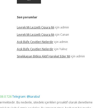
Son yorumlar
Levrek Mi Lezzetli Çipura Mı
için
admin
Levrek Mi Lezzetli Çipura Mı
için
Canan
Açık Büfe Çeşitleri Nelerdir
için
admin
Açık Büfe Çeşitleri Nelerdir
için
Yalnız
Sinekkapan Bitkisi Aktif Hareket Eder Mi
için
admin
06 0 726
Telegram: @karabul
vermektedir. Bu nedenle, sitedeki içerikleri proaktif olarak denetleme