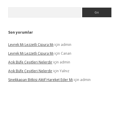
Arama
Son yorumlar
Levrek Mi Lezzetli Çipura Mı
için
admin
Levrek Mi Lezzetli Çipura Mı
için
Canan
Açık Büfe Çeşitleri Nelerdir
için
admin
Açık Büfe Çeşitleri Nelerdir
için
Yalnız
Sinekkapan Bitkisi Aktif Hareket Eder Mi
için
admin
riş
ilbet
ilbet mobil giriş
betexper