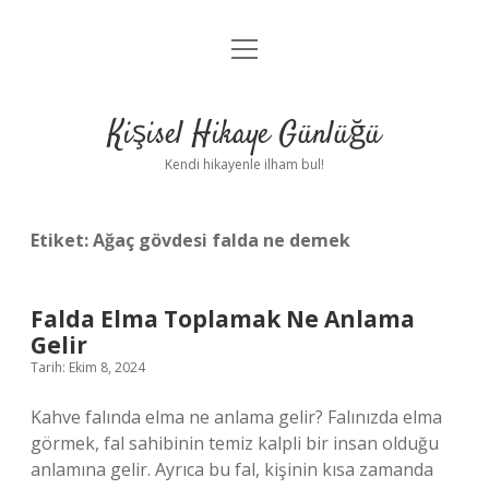
menüyü
Anasayfa
aç
Gizlilik Politikası
Kişisel Hikaye Günlüğü
Yasal Uyarı
Kendi hikayenle ilham bul!
Hakkımızda
Etiket:
Ağaç gövdesi falda ne demek
Falda Elma Toplamak Ne Anlama
Gelir
Tarih: Ekim 8, 2024
Kahve falında elma ne anlama gelir? Falınızda elma
görmek, fal sahibinin temiz kalpli bir insan olduğu
anlamına gelir. Ayrıca bu fal, kişinin kısa zamanda