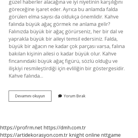
güzel haberler alacağına ve iyi niyetinin karşılığını
göreceğine işaret eder. Ayrıca bu anlamda falda
görülen elma sayısı da oldukça önemlidir. Kahve
falında büyük ağaç görmek ne anlama gelir?
Falınızda büyük bir ağaç görürseniz, her bir dal ve
yaprakla büyük bir aileyi temsil edersiniz. Falda,
büyük bir ağacın ne kadar çok parçası varsa, falına
bakılan kişinin ailesi o kadar büyük olur. Kahve
fincanındaki büyük ağaç figürü, sözlü olduğu ve
ilişkiyi resmileştirdiği için evliliğin bir göstergesidir.
Kahve falında…
Falda
Devamını okuyun
Yorum Bırak
Elma
Toplamak
Ne
Anlama
Gelir
https://profrm.net
https://dmh.com.tr
https://artidekorasyon.com.tr
knight online
nttgame