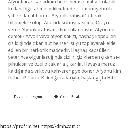
Afyonkarahisar adının bu dönemde mahalli olarak
kullanıldığı tahmin edilmektedir. Cumhuriyetin ilk
yıllarından itibaren “Afyonkarahisar” olarak
bilinmekte olup, Atatürk konuşmasında 34 ayrı
yerde Afyonkarahisar adını kullanmıştır. Afyon ne
demek? Afyon veya afyon sakızı, haşhaş kapsülleri
çizildiğinde çıkan süt benzeri suyu toplayarak elde
edilen bir narkotik maddedir. Haşhaş kapsülleri
yeterince olgunlaştığında çizilir, çiziklerden çıkan sıvı
pıhtılaşır ve özel bıçaklarla çıkarılır. Havaya maruz
kaldığında sıvı koyu kahverengiye döner. Afyonu kim
fethetti? Tarih. Bilindiği kadarıyla, başlangıçta Hitit…
Afyona
Devamını okuyun
Yorum Bırak
Neden
Afyon
Denir
https://profrm.net
https://dmh.com.tr