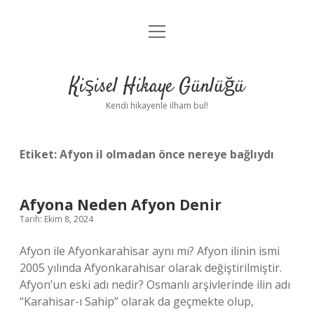
menüyü
Anasayfa
aç
Gizlilik Politikası
Kişisel Hikaye Günlüğü
Yasal Uyarı
Kendi hikayenle ilham bul!
Hakkımızda
Etiket:
Afyon il olmadan önce nereye bağlıydı
Afyona Neden Afyon Denir
Tarih: Ekim 8, 2024
Afyon ile Afyonkarahisar aynı mı? Afyon ilinin ismi
2005 yılında Afyonkarahisar olarak değiştirilmiştir.
Afyon’un eski adı nedir? Osmanlı arşivlerinde ilin adı
“Karahisar-ı Sahip” olarak da geçmekte olup,