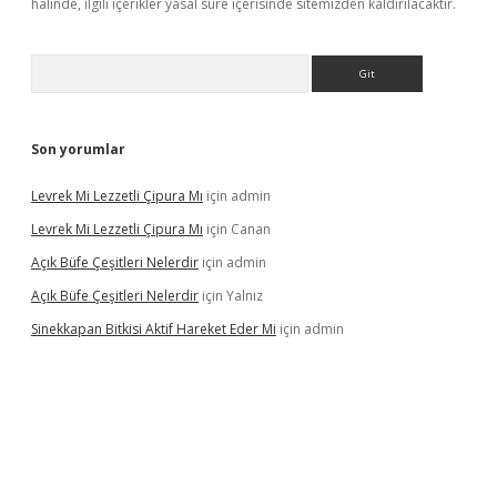
halinde, ilgili içerikler yasal süre içerisinde sitemizden kaldırılacaktır.
Arama
Son yorumlar
Levrek Mi Lezzetli Çipura Mı
için
admin
Levrek Mi Lezzetli Çipura Mı
için
Canan
Açık Büfe Çeşitleri Nelerdir
için
admin
Açık Büfe Çeşitleri Nelerdir
için
Yalnız
Sinekkapan Bitkisi Aktif Hareket Eder Mi
için
admin