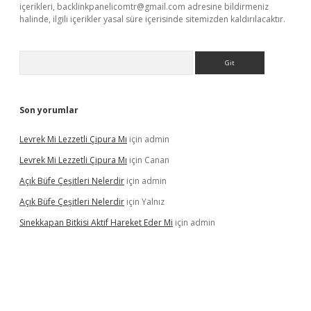
içerikleri,
backlinkpanelicomtr@gmail.com
adresine bildirmeniz
halinde, ilgili içerikler yasal süre içerisinde sitemizden kaldırılacaktır.
Arama
Son yorumlar
Levrek Mi Lezzetli Çipura Mı
için
admin
Levrek Mi Lezzetli Çipura Mı
için
Canan
Açık Büfe Çeşitleri Nelerdir
için
admin
Açık Büfe Çeşitleri Nelerdir
için
Yalnız
Sinekkapan Bitkisi Aktif Hareket Eder Mi
için
admin