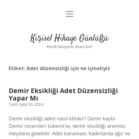
menüyü
Anasayfa
aç
Gizlilik Politikası
Kişisel Hikaye Günlüğü
Yasal Uyarı
Kendi hikayenle ilham bul!
Hakkımızda
Etiket:
Adet düzensizliği için ne içmeliyiz
Demir Eksikliği Adet Düzensizliği
Yapar Mı
Tarih: Eylül 30, 2024
Demir eksikliği adeti nasıl etkiler? Demir kaybı
Demir rezervleri tükenirse, demir eksikliği anemisi
meydana gelebilir. Adet kanaması: Kadınlarda ağır ve