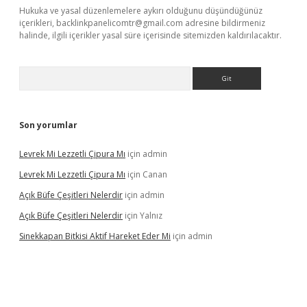
Hukuka ve yasal düzenlemelere aykırı olduğunu düşündüğünüz
içerikleri,
backlinkpanelicomtr@gmail.com
adresine bildirmeniz
halinde, ilgili içerikler yasal süre içerisinde sitemizden kaldırılacaktır.
Arama
Son yorumlar
Levrek Mi Lezzetli Çipura Mı
için
admin
Levrek Mi Lezzetli Çipura Mı
için
Canan
Açık Büfe Çeşitleri Nelerdir
için
admin
Açık Büfe Çeşitleri Nelerdir
için
Yalnız
Sinekkapan Bitkisi Aktif Hareket Eder Mi
için
admin