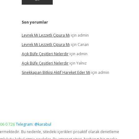
Son yorumlar
Levrek Mi Lezzetli Çipura Mı
için
admin
Levrek Mi Lezzetli Çipura Mı
için
Canan
Açık Büfe Çeşitleri Nelerdir
için
admin
Açık Büfe Çeşitleri Nelerdir
için
Yalnız
Sinekkapan Bitkisi Aktif Hareket Eder Mi
için
admin
06 0 726
Telegram: @karabul
vermektedir. Bu nedenle, sitedeki içerikleri proaktif olarak denetleme