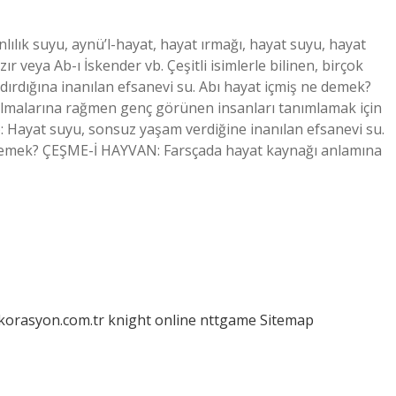
lılık suyu, aynü’l-hayat, hayat ırmağı, hayat suyu, hayat
ır veya Ab-ı İskender vb. Çeşitli isimlerle bilinen, birçok
ırdığına inanılan efsanevi su. Abı hayat içmiş ne demek?
lmalarına rağmen genç görünen insanları tanımlamak için
): Hayat suyu, sonsuz yaşam verdiğine inanılan efsanevi su.
ne demek? ÇEŞME-İ HAYVAN: Farsçada hayat kaynağı anlamına
ekorasyon.com.tr
knight online
nttgame
Sitemap