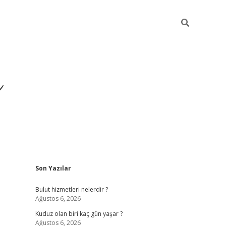
ü
Sidebar
Son Yazılar
ilbet yeni giriş
ilbet
il
Bulut hizmetleri nelerdir ?
Ağustos 6, 2026
Kuduz olan biri kaç gün yaşar ?
Ağustos 6, 2026