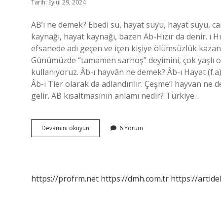
Tarih: Eylül 29, 2024
AB’ı ne demek? Ebedi su, hayat suyu, hayat suyu, can
kaynağı, hayat kaynağı, bazen Ab-Hızır da denir. ı Hız
efsanede adı geçen ve içen kişiye ölümsüzlük kazand
Günümüzde “tamamen sarhoş” deyimini, çok yaşlı o
kullanıyoruz. Âb-ı hayvân ne demek? Âb-ı Hayat (f.a
Âb-ı Tier olarak da adlandırılır. Çeşme’i hayvan 
gelir. AB kısaltmasının anlamı nedir? Türkiye…
Ab
Devamını okuyun
6 Yorum
I
Hayvan
Ne
Demek
https://profrm.net
https://dmh.com.tr
https://artid