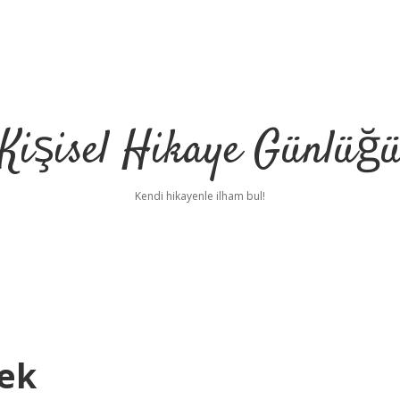
Kişisel Hikaye Günlüğ
Kendi hikayenle ilham bul!
ek