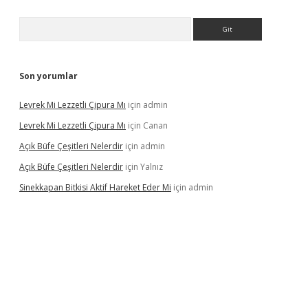
Arama
Son yorumlar
Levrek Mi Lezzetli Çipura Mı
için
admin
Levrek Mi Lezzetli Çipura Mı
için
Canan
Açık Büfe Çeşitleri Nelerdir
için
admin
Açık Büfe Çeşitleri Nelerdir
için
Yalnız
Sinekkapan Bitkisi Aktif Hareket Eder Mi
için
admin
riş
ilbet
ilbet mobil giriş
betexper