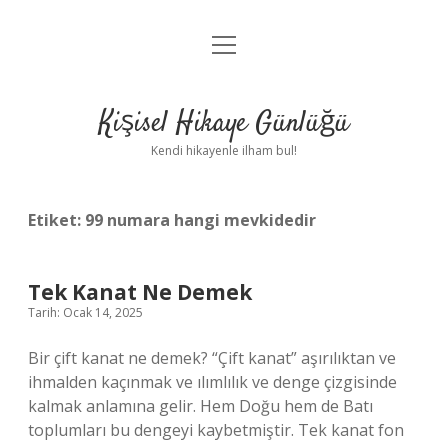
menüyü
Anasayfa
aç
Gizlilik Politikası
Kişisel Hikaye Günlüğü
Yasal Uyarı
Kendi hikayenle ilham bul!
Hakkımızda
Etiket:
99 numara hangi mevkidedir
Tek Kanat Ne Demek
Tarih: Ocak 14, 2025
Bir çift kanat ne demek? “Çift kanat” aşırılıktan ve
ihmalden kaçınmak ve ılımlılık ve denge çizgisinde
kalmak anlamına gelir. Hem Doğu hem de Batı
toplumları bu dengeyi kaybetmiştir. Tek kanat fon