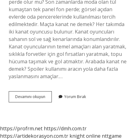
perde olur mu? Son zamanlarda moda olan tül
kumaştan tek panel fon perde; görsel açıdan
evlerde oda pencerelerinde kullanılması tercih
edilmektedir. Maçta kanat ne demek? Her takımda
iki kanat oyuncusu bulunur. Kanat oyuncuları
sahanın sol ve sağ kenarlarında konumlandırılır.
Kanat oyuncularının temel amaçları alan yaratmak,
sıklıkla forvetler için gol fırsatları yaratmak, topu
hücuma taşımak ve gol atmaktır. Arabada kanat ne
demek? Spoiler kullanımı aracın yola daha fazla
yaslanmasını amaçlar.…
Tek
Devamını okuyun
Yorum Bırak
Kanat
Ne
Demek
https://profrm.net
https://dmh.com.tr
https://artidekorasyon.com.tr
knight online
nttgame