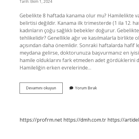
Tarih: Ekim 1, 2024
Gebelikte 8 haftada kanama olur mu? Hamilelikte va
belirtisi değildir. Kanama ilk trimesterde (1 ila 12.
kadınların çoğu sağlıklı bebekler doğurur. Gebelik
tehlikelidir? Genellikle ağır ve kasılmalarla birlikte
açısından daha önemlidir. Sonraki haftalarda hafif 
meydana gelirse, doktorunuza başvurmanız en iyisidi
hamile olduklarını fark etmeden adet gördüklerini d
Hamileliğin erken evrelerinde…
8
Devamını okuyun
Yorum Bırak
Haftalık
Gebelikte
Kanama
Neden
Olur
https://profrm.net
https://dmh.com.tr
https://artid