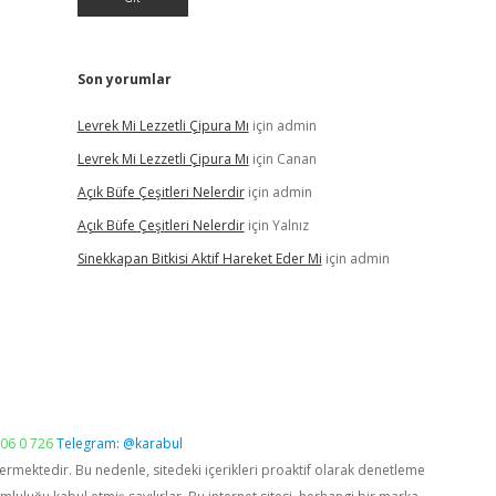
Son yorumlar
Levrek Mi Lezzetli Çipura Mı
için
admin
Levrek Mi Lezzetli Çipura Mı
için
Canan
Açık Büfe Çeşitleri Nelerdir
için
admin
Açık Büfe Çeşitleri Nelerdir
için
Yalnız
Sinekkapan Bitkisi Aktif Hareket Eder Mi
için
admin
06 0 726
Telegram: @karabul
vermektedir. Bu nedenle, sitedeki içerikleri proaktif olarak denetleme