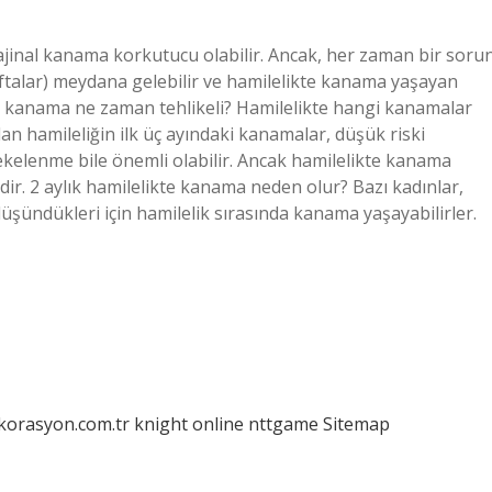
jinal kanama korkutucu olabilir. Ancak, her zaman bir soru
 haftalar) meydana gelebilir ve hamilelikte kanama yaşayan
te kanama ne zaman tehlikeli? Hamilelikte hangi kanamalar
 olan hamileliğin ilk üç ayındaki kanamalar, düşük riski
lekelenme bile önemli olabilir. Ancak hamilelikte kanama
r. 2 aylık hamilelikte kanama neden olur? Bazı kadınlar,
üşündükleri için hamilelik sırasında kanama yaşayabilirler.
ekorasyon.com.tr
knight online
nttgame
Sitemap