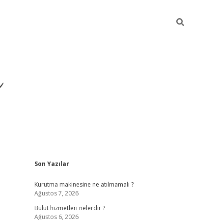
ü
Sidebar
Son Yazılar
ilbet yeni giriş
ilbet
ilb
Kurutma makinesine ne atılmamalı ?
Ağustos 7, 2026
Bulut hizmetleri nelerdir ?
Ağustos 6, 2026