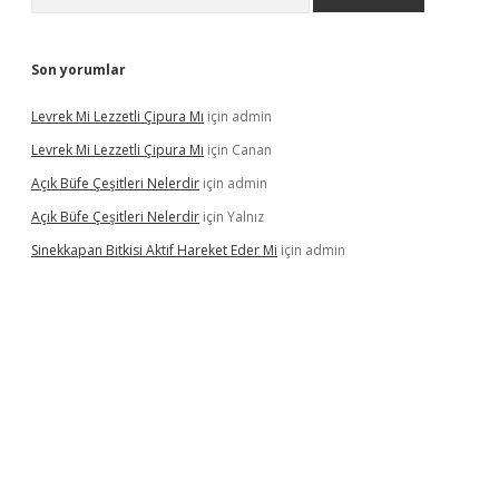
Son yorumlar
Levrek Mi Lezzetli Çipura Mı
için
admin
Levrek Mi Lezzetli Çipura Mı
için
Canan
Açık Büfe Çeşitleri Nelerdir
için
admin
Açık Büfe Çeşitleri Nelerdir
için
Yalnız
Sinekkapan Bitkisi Aktif Hareket Eder Mi
için
admin
riş
ilbet
ilbet mobil giriş
betexper