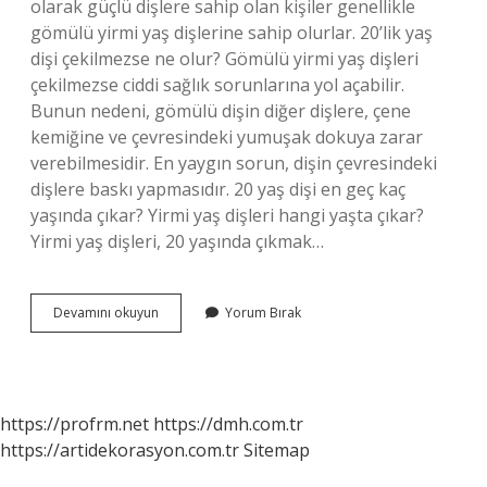
olarak güçlü dişlere sahip olan kişiler genellikle
gömülü yirmi yaş dişlerine sahip olurlar. 20’lik yaş
dişi çekilmezse ne olur? Gömülü yirmi yaş dişleri
çekilmezse ciddi sağlık sorunlarına yol açabilir.
Bunun nedeni, gömülü dişin diğer dişlere, çene
kemiğine ve çevresindeki yumuşak dokuya zarar
verebilmesidir. En yaygın sorun, dişin çevresindeki
dişlere baskı yapmasıdır. 20 yaş dişi en geç kaç
yaşında çıkar? Yirmi yaş dişleri hangi yaşta çıkar?
Yirmi yaş dişleri, 20 yaşında çıkmak…
20
Devamını okuyun
Yorum Bırak
Yaş
Dişi
Çıkmazsa
Ne
Olur
https://profrm.net
https://dmh.com.tr
https://artidekorasyon.com.tr
Sitemap