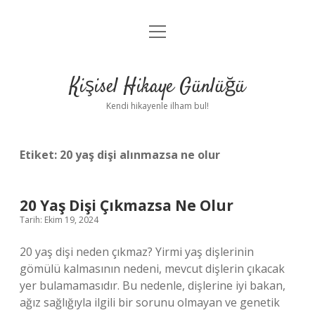
menüyü
Anasayfa
aç
Gizlilik Politikası
Kişisel Hikaye Günlüğü
Yasal Uyarı
Kendi hikayenle ilham bul!
Hakkımızda
Etiket:
20 yaş dişi alınmazsa ne olur
20 Yaş Dişi Çıkmazsa Ne Olur
Tarih: Ekim 19, 2024
20 yaş dişi neden çıkmaz? Yirmi yaş dişlerinin
gömülü kalmasının nedeni, mevcut dişlerin çıkacak
yer bulamamasıdır. Bu nedenle, dişlerine iyi bakan,
ağız sağlığıyla ilgili bir sorunu olmayan ve genetik