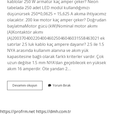
kablolar 250 W armatür kaç amper çeker? Neon
tabelada 250 adet LED modül kullandığımızı
düşünürsek 250*0,0625 = 15,625 A akıma ihtiyacımız
olacaktır. 200 kw motor kaç amper çeker? Doğrudan
başlatmaMotor gücü (kW)Nominal motor akımı
(A)Kontaktör akımı
(A)20037040022040046025046046031558463021 ek
satırlar 2.5 luk kablo kaç ampere dayanır? 2.5 ile 1.5
NYA arasında kullanım alanına ve akım yük
kapasitesine bağlı olarak farklı kriterler vardır. Çok
uzun değilse 1.5 mm NYA’dan geçebilecek en yüksek
akım 16 amperdir. Öte yandan 2.…
250
Devamını okuyun
Yorum Bırak
Kablo
Kaç
Amper
Çeker
https://profrm.net
https://dmh.com.tr