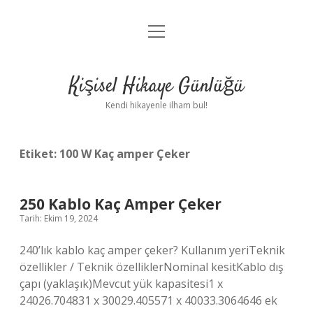
menüyü
Anasayfa
aç
Gizlilik Politikası
Kişisel Hikaye Günlüğü
Yasal Uyarı
Kendi hikayenle ilham bul!
Hakkımızda
Etiket:
100 W Kaç amper Çeker
250 Kablo Kaç Amper Çeker
Tarih: Ekim 19, 2024
240’lık kablo kaç amper çeker? Kullanım yeriTeknik
özellikler / Teknik özelliklerNominal kesitKablo dış
çapı (yaklaşık)Mevcut yük kapasitesi1 x
24026.704831 x 30029.405571 x 40033.3064646 ek