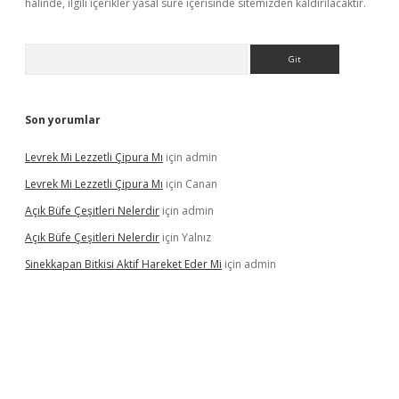
halinde, ilgili içerikler yasal süre içerisinde sitemizden kaldırılacaktır.
Arama
Son yorumlar
Levrek Mi Lezzetli Çipura Mı
için
admin
Levrek Mi Lezzetli Çipura Mı
için
Canan
Açık Büfe Çeşitleri Nelerdir
için
admin
Açık Büfe Çeşitleri Nelerdir
için
Yalnız
Sinekkapan Bitkisi Aktif Hareket Eder Mi
için
admin