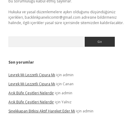
bu sorumluluğu kabul etmiş sayılırlar.
Hukuka ve yasal düzenlemelere aykırı olduğunu düşündüğünüz
içerikleri,
backlinkpanelicomtr@gmail.com
adresine bildirmeniz
halinde, ilgili içerikler yasal süre içerisinde sitemizden kaldırılacaktır.
Arama
Son yorumlar
Levrek Mi Lezzetli Çipura Mı
için
admin
Levrek Mi Lezzetli Çipura Mı
için
Canan
Açık Büfe Çeşitleri Nelerdir
için
admin
Açık Büfe Çeşitleri Nelerdir
için
Yalnız
Sinekkapan Bitkisi Aktif Hareket Eder Mi
için
admin