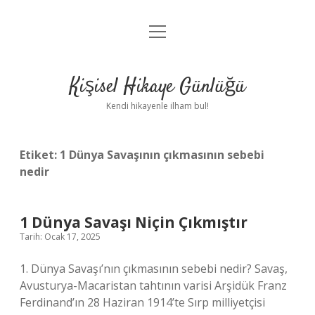
menüyü
Anasayfa
aç
Gizlilik Politikası
Kişisel Hikaye Günlüğü
Yasal Uyarı
Kendi hikayenle ilham bul!
Hakkımızda
Etiket:
1 Dünya Savaşının çıkmasının sebebi
nedir
1 Dünya Savaşı Niçin Çıkmıştır
Tarih: Ocak 17, 2025
1. Dünya Savaşı’nın çıkmasının sebebi nedir? Savaş,
Avusturya-Macaristan tahtının varisi Arşidük Franz
Ferdinand’ın 28 Haziran 1914’te Sırp milliyetçisi