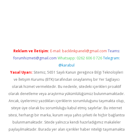
riş
ilbet
ilbet mobil giriş
betexper
Reklam ve İletişim:
E-mail:
backlinkpaneli@gmail.com
Teams:
forumhizmeti@gmail.com
Whatsapp: 0262 606 0 726
Telegram:
@karabul
Yasal Uyarı:
Sitemiz, 5651 Sayılı Kanun gereğince Bilgi Teknolojileri
ve İletişim Kurumu (BTK) tarafından onaylanmış bir Yer Sağlayıcı
olarak hizmet vermektedir. Bu nedenle, sitedeki içerikleri proaktif
olarak denetleme veya araştırma yükümlülüğümüz bulunmamaktadır.
Ancak, üyelerimiz yazdıkları içeriklerin sorumluluğunu taşımakta olup,
siteye üye olarak bu sorumluluğu kabul etmiş sayılırlar. Bu internet
sitesi, herhangi bir marka, kurum veya şahıs şirketi ile hiçbir bağlantısı
bulunmamaktadır. Sitede yalnızca kendi hazırladığımız makaleler
paylaşılmaktadır. Burada yer alan içerikler haber niteliği taşımamakta