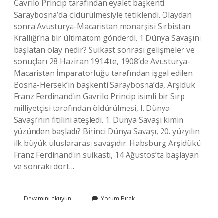
Gavrilo Princip tarafından eyalet başkenti
Saraybosna’da öldürülmesiyle tetiklendi. Olaydan
sonra Avusturya-Macaristan monarşisi Sırbistan
Krallığı’na bir ültimatom gönderdi. 1 Dünya Savaşını
başlatan olay nedir? Suikast sonrası gelişmeler ve
sonuçları 28 Haziran 1914’te, 1908’de Avusturya-
Macaristan İmparatorluğu tarafından işgal edilen
Bosna-Hersek’in başkenti Saraybosna’da, Arşidük
Franz Ferdinand’ın Gavrilo Princip isimli bir Sırp
milliyetçisi tarafından öldürülmesi, I. Dünya
Savaşı’nın fitilini ateşledi. 1. Dünya Savaşı kimin
yüzünden başladı? Birinci Dünya Savaşı, 20. yüzyılın
ilk büyük uluslararası savaşıdır. Habsburg Arşidükü
Franz Ferdinand’ın suikastı, 14 Ağustos’ta başlayan
ve sonraki dört…
1
Devamını okuyun
Yorum Bırak
Dünya
Savaşı