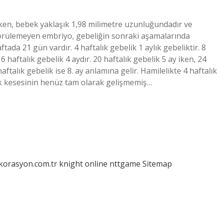
kken, bebek yaklaşık 1,98 milimetre uzunluğundadır ve
görülemeyen embriyo, gebeliğin sonraki aşamalarında
ada 21 gün vardır. 4 haftalık gebelik 1 aylık gebeliktir. 8
16 haftalık gebelik 4 aydır. 20 haftalık gebelik 5 ay iken, 24
haftalık gebelik ise 8. ay anlamına gelir. Hamilelikte 4 haftalık
k kesesinin henüz tam olarak gelişmemiş…
ekorasyon.com.tr
knight online
nttgame
Sitemap