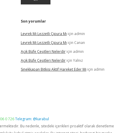
Son yorumlar
Levrek Mi Lezzetli Çipura Mı
için
admin
Levrek Mi Lezzetli Çipura Mı
için
Canan
Açık Büfe Çeşitleri Nelerdir
için
admin
Açık Büfe Çeşitleri Nelerdir
için
Yalnız
Sinekkapan Bitkisi Aktif Hareket Eder Mi
için
admin
06 0 726
Telegram: @karabul
vermektedir. Bu nedenle, sitedeki içerikleri proaktif olarak denetleme