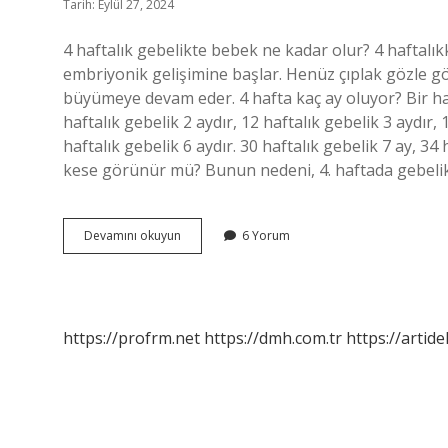
Tarih: Eylül 27, 2024
4 haftalık gebelikte bebek ne kadar olur? 4 haftalı
embriyonik gelişimine başlar. Henüz çıplak gözle 
büyümeye devam eder. 4 hafta kaç ay oluyor? Bir haft
haftalık gebelik 2 aydır, 12 haftalık gebelik 3 aydır, 
haftalık gebelik 6 aydır. 30 haftalık gebelik 7 ay, 34 
kese görünür mü? Bunun nedeni, 4. haftada gebeli
4
Devamını okuyun
6 Yorum
Haftalık
Gebelik
Ne
Kadar
Olur
https://profrm.net
https://dmh.com.tr
https://artid