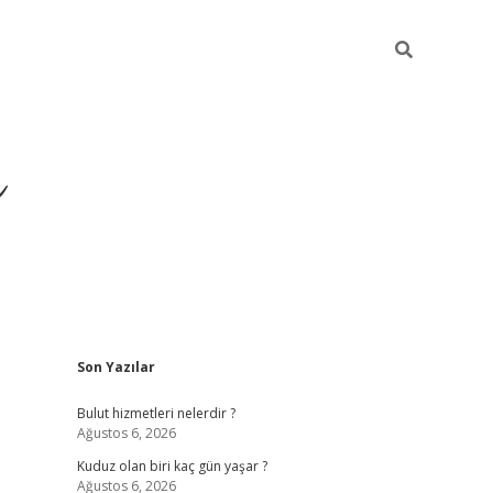
ü
Sidebar
Son Yazılar
ilbet yeni giriş
ilbet
ilb
Bulut hizmetleri nelerdir ?
Ağustos 6, 2026
Kuduz olan biri kaç gün yaşar ?
Ağustos 6, 2026